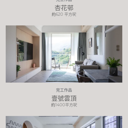
杏花邨
約
620 平方呎
完工作品
壹號雲頂
約
1400平方呎